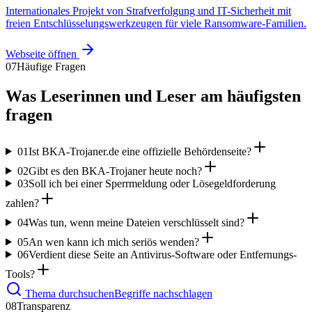
Internationales Projekt von Strafverfolgung und IT-Sicherheit mit
freien Entschlüsselungswerkzeugen für viele Ransomware-Familien.
Webseite öffnen
07
Häufige Fragen
Was Leserinnen und Leser am häufigsten
fragen
01
Ist BKA-Trojaner.de eine offizielle Behördenseite?
02
Gibt es den BKA-Trojaner heute noch?
03
Soll ich bei einer Sperrmeldung oder Lösegeldforderung
zahlen?
04
Was tun, wenn meine Dateien verschlüsselt sind?
05
An wen kann ich mich seriös wenden?
06
Verdient diese Seite an Antivirus-Software oder Entfernungs-
Tools?
Thema durchsuchen
Begriffe nachschlagen
08
Transparenz