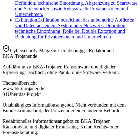
Definition, technische Einordnung, Abgrenzung zu Scareware
und Screenlocker sowie Relevanz für Privatpersonen und
Unternehmen.
Exfiltration
Exfiltration bezeichnet das unbemerkte Abfließen
von Daten aus einem System oder Netzwerk. Definition,
technische Einordnung, Rolle bei Double Extortion und
Bedeutung für Privatpersonen und Unternehmen.
Cybersecurity-Magazin · Unabhängig · Redaktionell
BKA-Trojaner.de
Aufklärung zu BKA-Trojaner, Ransomware und digitaler
Erpressung - sachlich, ohne Panik, ohne Software-Verkauf.
Themenübersicht
www.bka-trojaner.de
01
Über das Projekt
Unabhängiges Informationsangebot. Nicht verbunden mit dem
Bundeskriminalamt, der Polizei oder einer anderen Behörde.
Redaktionelles Informationsangebot zu BKA-Trojaner,
Ransomware und digitaler Erpressung. Keine Rechts- oder
Forensikberatung.